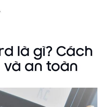
ệ
rd là gì? Cách
 và an toàn