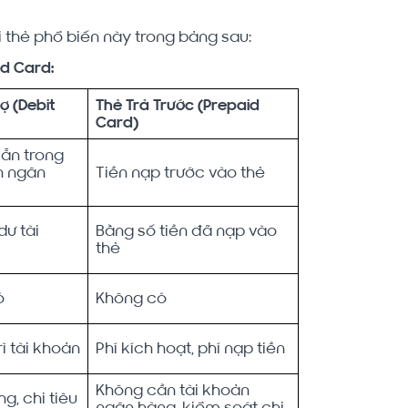
i thẻ phổ biến này trong bảng sau:
id Card:
ợ (Debit
Thẻ Trả Trước (Prepaid
Card)
sẵn trong
n ngân
Tiền nạp trước vào thẻ
dư tài
Bằng số tiền đã nạp vào
thẻ
ó
Không có
rì tài khoản
Phí kích hoạt, phí nạp tiền
Không cần tài khoản
g, chi tiêu
ngân hàng, kiểm soát chi