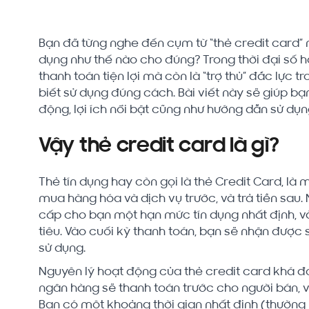
Bạn đã từng nghe đến cụm từ “thẻ credit card” n
dụng như thế nào cho đúng? Trong thời đại số hó
thanh toán tiện lợi mà còn là “trợ thủ” đắc lực t
biết sử dụng đúng cách. Bài viết này sẽ giúp bạn
động, lợi ích nổi bật cũng như hướng dẫn sử dụn
Vậy thẻ credit card là gì?
Thẻ tín dụng hay còn gọi là thẻ Credit Card, l
mua hàng hóa và dịch vụ trước, và trả tiền sau.
cấp cho bạn một hạn mức tín dụng nhất định, và
tiêu. Vào cuối kỳ thanh toán, bạn sẽ nhận được 
sử dụng.
Nguyên lý hoạt động của thẻ credit card khá đơn
ngân hàng sẽ thanh toán trước cho người bán, và
Bạn có một khoảng thời gian nhất định (thường l