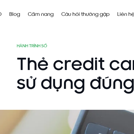
O
Blog
Cẩm nang
Câu hỏi thường gặp
Liên h
HÀNH TRÌNH SỐ
Thẻ credit ca
sử dụng đúng