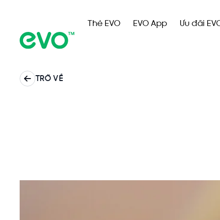
Thẻ EVO
EVO App
Ưu đãi EV
TRỞ VỀ