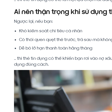
Ai nên thận trọng khi sử dụng 
Ngược lại, nếu bạn:
Khó kiểm soát chi tiêu cá nhân
Có thói quen quẹt thẻ trước, trả sau mà khôn
Dễ bỏ lỡ hạn thanh toán hằng tháng
… thì thẻ tín dụng có thể khiến bạn rơi vào nợ x
dụng đúng cách.