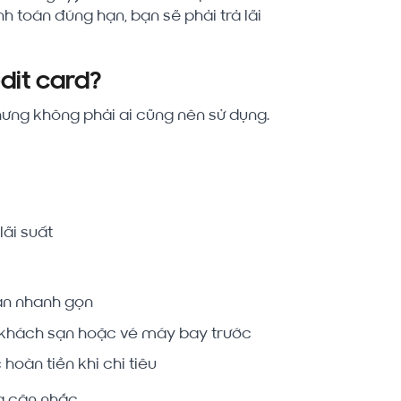
nh toán đúng hạn, bạn sẽ phải trả lãi
dit card?
nhưng không phải ai cũng nên sử dụng.
lãi suất
án nhanh gọn
g khách sạn hoặc vé máy bay trước
hoàn tiền khi chi tiêu
ng cân nhắc.