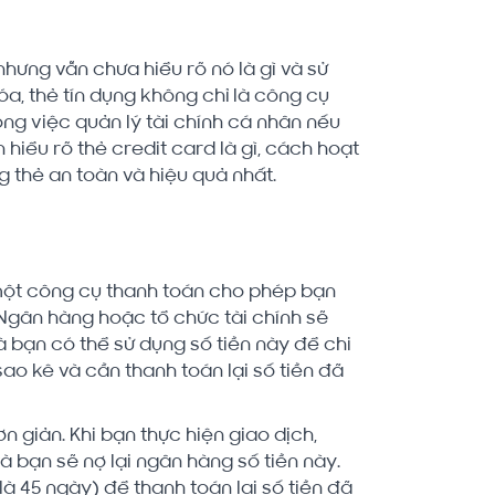
hưng vẫn chưa hiểu rõ nó là gì và sử
a, thẻ tín dụng không chỉ là công cụ
rong việc quản lý tài chính cá nhân nếu
 hiểu rõ thẻ credit card là gì, cách hoạt
g thẻ an toàn và hiệu quả nhất.
à một công cụ thanh toán cho phép bạn
 Ngân hàng hoặc tổ chức tài chính sẽ
 bạn có thể sử dụng số tiền này để chi
sao kê và cần thanh toán lại số tiền đã
 giản. Khi bạn thực hiện giao dịch,
 bạn sẽ nợ lại ngân hàng số tiền này.
à 45 ngày) để thanh toán lại số tiền đã