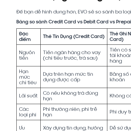
Để bạn dễ hình dung hơn, EVO sẽ so sánh ba loạ
Bảng so sánh Credit Card vs Debit Card vs Prepa
Đặc
Thẻ Ghi N
Thẻ Tín Dụng (Credit Card)
điểm
Card)
Tiền có 
Nguồn
Tiền ngân hàng cho vay
tài khoả
tiền
(chi tiêu trước, trả sau)
hàng
Hạn
Dựa trên hạn mức tín
Bằng số 
mức
dụng được cấp
khoản
chi tiêu
Có nếu không trả đúng
Lãi suất
Không c
hạn
Các
Phí thường niên, phí trễ
Phí duy t
loại phí
hạn
Ưu
Xây dựng tín dụng, hưởng
Dễ sử dụn