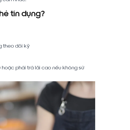
thẻ tín dụng?
g theo dõi kỹ
ấu hoặc phải trả lãi cao nếu không sử