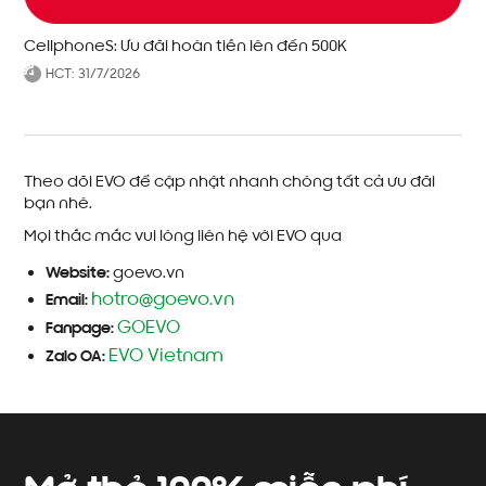
CellphoneS: Ưu đãi hoàn tiền lên đến 500K
HCT:
31/7/2026
Theo dõi EVO để cập nhật nhanh chóng tất cả ưu đãi
bạn nhé.
Mọi thắc mắc vui lòng liên hệ với EVO qua
Website:
goevo.vn
hotro@goevo.vn
Email:
GOEVO
Fanpage:
EVO Vietnam
Zalo OA: