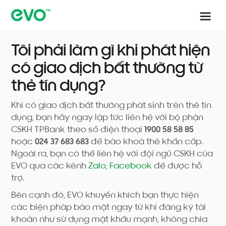
Tôi phải làm gì khi phát hiện
có giao dịch bất thường từ
thẻ tín dụng?
Khi có giao dịch bất thường phát sinh trên thẻ tín
dụng, bạn hãy ngay lập tức liên hệ với bộ phận
CSKH TPBank theo số điện thoại
1900 58 58 85
hoặc
024 37 683 683
để báo khoá thẻ khẩn cấp.
Ngoài ra, bạn có thể liên hệ với đội ngũ CSKH của
EVO qua các kênh
Zalo
,
Facebook
để được hỗ
trợ.
Bên cạnh đó, EVO khuyến khích bạn thực hiện
các biện pháp bảo mật ngay từ khi đăng ký tài
khoản như sử dụng mật khẩu mạnh, không chia