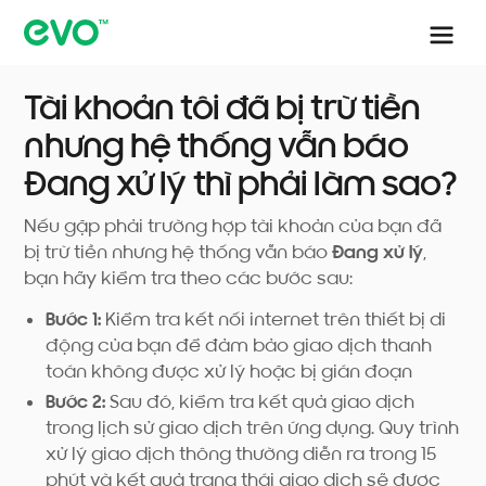
Tài khoản tôi đã bị trừ tiền
nhưng hệ thống vẫn báo
Đang xử lý thì phải làm sao?
Nếu gặp phải trường hợp tài khoản của bạn đã
bị trừ tiền nhưng hệ thống vẫn báo
Đang xử lý
,
bạn hãy kiểm tra theo các bước sau:
Bước 1:
Kiểm tra kết nối internet trên thiết bị di
động của bạn để đảm bảo giao dịch thanh
toán không được xử lý hoặc bị gián đoạn
Bước 2:
Sau đó, kiểm tra kết quả giao dịch
trong lịch sử giao dịch trên ứng dụng. Quy trình
xử lý giao dịch thông thường diễn ra trong 15
phút và kết quả trạng thái giao dịch sẽ được