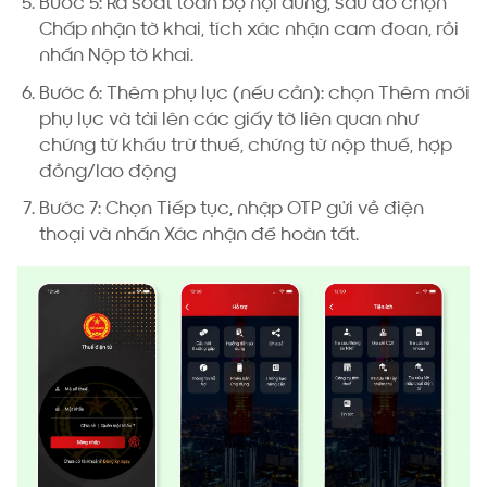
Bước 5: Rà soát toàn bộ nội dung, sau đó chọn
Chấp nhận tờ khai, tích xác nhận cam đoan, rồi
nhấn Nộp tờ khai.
Bước 6: Thêm phụ lục (nếu cần): chọn Thêm mới
phụ lục và tải lên các giấy tờ liên quan như
chứng từ khấu trừ thuế, chứng từ nộp thuế, hợp
đồng/lao động
Bước 7: Chọn Tiếp tục, nhập OTP gửi về điện
thoại và nhấn Xác nhận để hoàn tất.