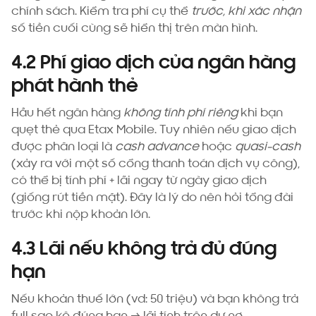
chính sách. Kiểm tra phí cụ thể
trước, khi xác nhận
số tiền cuối cùng sẽ hiển thị trên màn hình.
4.2 Phí giao dịch của ngân hàng
phát hành thẻ
Hầu hết ngân hàng
không tính phí riêng
khi bạn
quẹt thẻ qua Etax Mobile. Tuy nhiên nếu giao dịch
được phân loại là
cash advance
hoặc
quasi-cash
(xảy ra với một số cổng thanh toán dịch vụ công),
có thể bị tính phí + lãi ngay từ ngày giao dịch
(giống rút tiền mặt). Đây là lý do nên hỏi tổng đài
trước khi nộp khoản lớn.
4.3 Lãi nếu không trả đủ đúng
hạn
Nếu khoản thuế lớn (vd: 50 triệu) và bạn không trả
full sao kê đúng hạn → lãi tính trên dư nợ