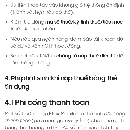
Ưu tiên thao tác vào khung giờ hệ thống ổn định
(tránh sát hạn nếu có thể).
Kiểm tra đúng
mã số thuế/kỳ tính thuế/tiểu mục
trước khi xác nhận.
Nếu nộp qua ngân hàng, đảm bảo tài khoản đủ
số dư và kênh OTP hoạt động.
Sau khi nộp, tải/lưu
chứng từ nộp thuế điện tử
để
làm bằng chứng.
4. Phí phát sinh khi nộp thuế bằng thẻ
tín dụng
4.1 Phí cổng thanh toán
Một số trường hợp Etax Mobile có thể tính
phí cổng
thanh toán
(payment gateway fee) cho giao dịch
bằng thẻ thường từ 0,5-1,5% số tiền giao dịch, tuỳ