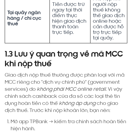
Tiền được trừ
người nộp
ngay tại thời
thuế không
Tại quầy ngân
điểm thực
thể giao dịch
hàng / chi cục
hiện giao dịch
online hoặc
thuế
thanh toán
cần được hỗ
trực tiếp.
trợ trực tiếp
tại quầy.
1.3 Lưu ý quan trọng về mã MCC
khi nộp thuế
Giao dịch nộp thuế thường được phân loại với mã
MCC riêng cho "dịch vụ chính phủ" (government
services) do
không phải MCC online retail
. Vì vậy
chính sách cashback của đa số các loại thẻ tín
dụng hoàn tiền có thể
không áp dụng
cho giao
dịch thuế. Trước khi nộp khoản lớn, bạn nên:
Mở app TPBank → kiểm tra chính sách hoàn tiền
hiện hành.