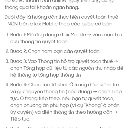
hồ sơ và thanh toán online ngay trên ứng dụng
thông qua tài khoản ngân hàng.
Dưới đây là hướng dẫn thực hiện quyết toán thuế
TNCN trên eTax Mobile theo các bước cơ bản:
Bước 1: Mở ứng dụng eTax Mobile → vào mục Tra
cứu thông tin quyết toán.
Bước 2: Chọn năm bạn cần quyết toán.
Bước 3: Vào Thông tin hỗ trợ quyết toán thuế →
chọn Tổng hợp dữ liệu từ các nguồn thu nhập để
hệ thống tự tổng hợp thông tin
Bước 4: Chọn Tạo tờ khai. Ở trang đầu: kiểm tra
và giữ nguyên thông tin (nếu đúng) → chọn Tiếp
tục. Ở trang tiếp theo: nếu bạn tự quyết toán,
chọn phương án phù hợp (ví dụ “Không” ở phần
ủy quyền) và điền thông tin theo hướng dẫn →
Tiếp tục.