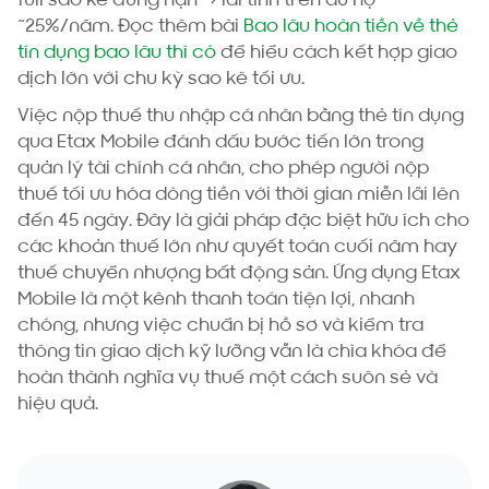
~25%/năm. Đọc thêm bài
Bao lâu hoàn tiền về thẻ
tín dụng bao lâu thì có
để hiểu cách kết hợp giao
dịch lớn với chu kỳ sao kê tối ưu.
Việc nộp thuế thu nhập cá nhân bằng thẻ tín dụng
qua Etax Mobile đánh dấu bước tiến lớn trong
quản lý tài chính cá nhân, cho phép người nộp
thuế tối ưu hóa dòng tiền với thời gian miễn lãi lên
đến 45 ngày. Đây là giải pháp đặc biệt hữu ích cho
các khoản thuế lớn như quyết toán cuối năm hay
thuế chuyển nhượng bất động sản. Ứng dụng Etax
Mobile là một kênh thanh toán tiện lợi, nhanh
chóng, nhưng việc chuẩn bị hồ sơ và kiểm tra
thông tin giao dịch kỹ lưỡng vẫn là chìa khóa để
hoàn thành nghĩa vụ thuế một cách suôn sẻ và
hiệu quả.