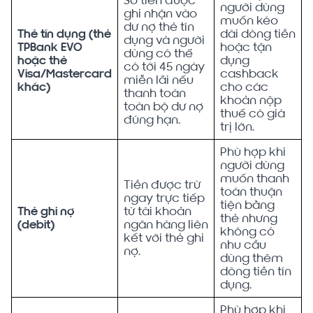
Số tiền được
người dùng
ghi nhận vào
muốn kéo
dư nợ thẻ tín
Thẻ tín dụng (thẻ
dài dòng tiền
dụng và người
TPBank EVO
hoặc tận
dùng có thể
hoặc thẻ
dụng
có tới 45 ngày
Visa/Mastercard
cashback
miễn lãi nếu
khác)
cho các
thanh toán
khoản nộp
toàn bộ dư nợ
thuế có giá
đúng hạn.
trị lớn.
Phù hợp khi
người dùng
muốn thanh
Tiền được trừ
toán thuận
ngay trực tiếp
tiện bằng
Thẻ ghi nợ
từ tài khoản
thẻ nhưng
(debit)
ngân hàng liên
không có
kết với thẻ ghi
nhu cầu
nợ.
dùng thêm
dòng tiền tín
dụng.
Phù hợp khi