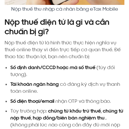
Nộp thuế thu nhập cá nhân bằng eTax Mobile
Nộp thuế điện tử là gì và cần
chuẩn bị gì?
Nộp thuế điện tử là hình thức thực hiện nghĩa vụ
thuế online thay vì đến trực tiếp cơ quan thuế. Để
thao tác thuận lợi, bạn nên chuẩn bị:
Số định danh/CCCD hoặc mã số thuế
(tùy đối
tượng).
Tài khoản ngân hàng
có đăng ký dịch vụ thanh
toán online.
Số điện thoại/email
nhận OTP và thông báo.
Tùy trường hợp:
chứng từ khấu trừ thuế, chứng từ
nộp thuế, hợp đồng/biên bản nghiệm thu
…
(không phải lúc nào cũng cần đầy đủ mới nộp