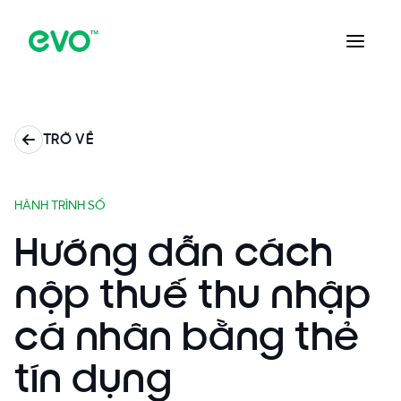
TRỞ VỀ
HÀNH TRÌNH SỐ
Hướng dẫn cách
nộp thuế thu nhập
cá nhân bằng thẻ
tín dụng