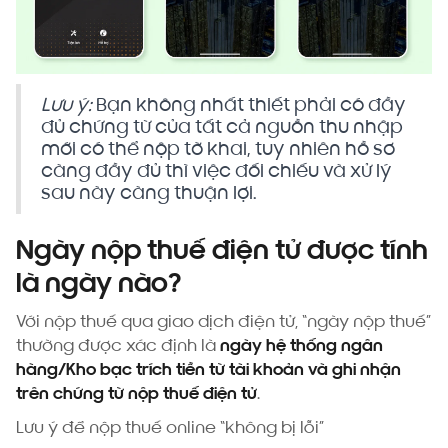
Lưu ý:
Bạn không nhất thiết phải có đầy
đủ chứng từ của tất cả nguồn thu nhập
mới có thể nộp tờ khai, tuy nhiên hồ sơ
càng đầy đủ thì việc đối chiếu và xử lý
sau này càng thuận lợi.
Ngày nộp thuế điện tử được tính
là ngày nào?
Với nộp thuế qua giao dịch điện tử, “ngày nộp thuế”
thường được xác định là
ngày hệ thống ngân
hàng/Kho bạc trích tiền từ tài khoản và ghi nhận
trên chứng từ nộp thuế điện tử
.
Lưu ý để nộp thuế online “không bị lỗi”