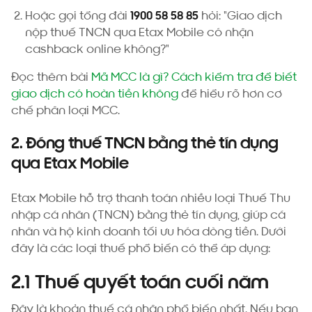
Hoặc gọi tổng đài
1900 58 58 85
hỏi: "Giao dịch
nộp thuế TNCN qua Etax Mobile có nhận
cashback online không?"
Đọc thêm bài
Mã MCC là gì? Cách kiểm tra để biết
giao dịch có hoàn tiền không
để hiểu rõ hơn cơ
chế phân loại MCC.
2. Đóng thuế TNCN bằng thẻ tín dụng
qua Etax Mobile
Etax Mobile hỗ trợ thanh toán nhiều loại Thuế Thu
nhập cá nhân (TNCN) bằng thẻ tín dụng, giúp cá
nhân và hộ kinh doanh tối ưu hóa dòng tiền. Dưới
đây là các loại thuế phổ biến có thể áp dụng:
2.1 Thuế quyết toán cuối năm
Đây là khoản thuế cá nhân phổ biến nhất. Nếu bạn