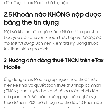
đều được Etax Mobile hỗ trợ nộp.
2.5 Khoản nào KHÔNG nộp được
bằng thẻ tín dụng
Một số khoản nộp ngân sách Nhà nước qua kho
bạc yêu cầu chuyển khoản trực tiếp và
không hỗ
trợ thẻ tín dụng
. Bạn nên kiểm tra kỹ lưỡng trước
khi thực hiện giao dịch.
3. Hướng dẫn đóng thuế TNCN trên eTax
Mobile
Ứng dụng eTax Mobile giúp người nộp thuế thực
hiện kê khai và quyết toán thuế thu nhập cá nhân
(TNCN) trực tuyến, hạn chế tối đa việc phải đến
cơ quan thuế. Với các trường hợp còn nghĩa vụ
thuế từ năm 2021 trở đi, bạn có thể lập tờ khai, nộp