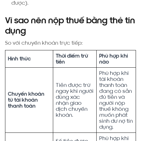
được).
Vì sao nên nộp thuế bằng thẻ tín
dụng
So với chuyển khoản trực tiếp:
Thời điểm trừ
Phù hợp khi
Hình thức
tiền
nào
Phù hợp khi
tài khoản
Tiền được trừ
thanh toán
ngay khi người
đang có sẵn
Chuyển khoản
dùng xác
đủ tiền và
từ tài khoản
nhận giao
người nộp
thanh toán
dịch chuyển
thuế không
khoản.
muốn phát
sinh dư nợ tín
dụng.
Phù hợp khi