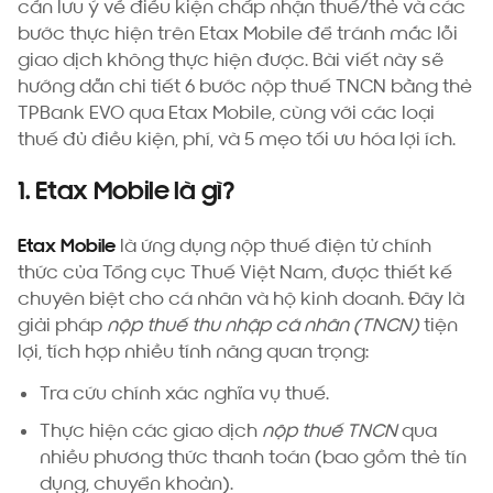
cần lưu ý về điều kiện chấp nhận thuế/thẻ và các
bước thực hiện trên Etax Mobile để tránh mắc lỗi
giao dịch không thực hiện được. Bài viết này sẽ
hướng dẫn chi tiết 6 bước nộp thuế TNCN bằng thẻ
TPBank EVO qua Etax Mobile, cùng với các loại
thuế đủ điều kiện, phí, và 5 mẹo tối ưu hóa lợi ích.
1. Etax Mobile là gì?
Etax Mobile
là ứng dụng nộp thuế điện tử chính
thức của Tổng cục Thuế Việt Nam, được thiết kế
chuyên biệt cho cá nhân và hộ kinh doanh. Đây là
giải pháp
nộp thuế thu nhập cá nhân (TNCN)
tiện
lợi, tích hợp nhiều tính năng quan trọng:
Tra cứu chính xác nghĩa vụ thuế.
Thực hiện các giao dịch
nộp thuế TNCN
qua
nhiều phương thức thanh toán (bao gồm thẻ tín
dụng, chuyển khoản).