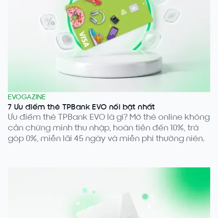
EVOGAZINE
7 Ưu điểm thẻ TPBank EVO nổi bật nhất
Ưu điểm thẻ TPBank EVO là gì? Mở thẻ online không
cần chứng minh thu nhập, hoàn tiền đến 10%, trả
góp 0%, miễn lãi 45 ngày và miễn phí thường niên.