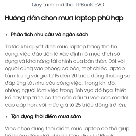
Quy trình mở thẻ TPBank EVO
Hướng dẫn chọn mua laptop phù hợp
Phân tích nhu cầu và ngân sách
Trước khi quyết định mua laptop bằng thẻ tín
dụng, việc đầu tiên là xác định rõ mục đích sử
dụng và khả năng tài chính của bản thân. Đối với
người dùng văn phòng cơ bản, một chiếc laptop
tầm trung với giá từ 15 đến 20 triệu đồng thường sẽ
đáp ứng tốt nhu cầu công việc. Trong khi đó,
những người làm việc trong lĩnh vực đồ họa, thiết
kế hay lập trình có thể cần đầu tư vào các model
cao cấp hơn, với mức giá từ 25 triệu đồng trở lên.
Tận dụng thời điểm mua sắm
Việc chọn đúng thời điểm mua laptop có thể giúp
tiết kiệm đáng kể chi phí. Các dịp như Black