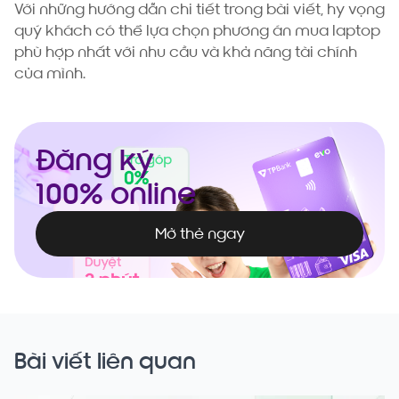
Với những hướng dẫn chi tiết trong bài viết, hy vọng
quý khách có thể lựa chọn phương án mua laptop
phù hợp nhất với nhu cầu và khả năng tài chính
của mình.
Đăng ký
100% online
Mở thẻ ngay
Bài viết liên quan