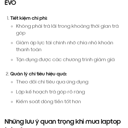
EVO
Tiết kiệm chi phí:
Không phải trả lãi trong khoảng thời gian trả
góp
Giảm áp lực tài chính nhờ chia nhỏ khoản
thanh toán
Tận dụng được các chương trình giảm giá
Quản lý chi tiêu hiệu quả:
Theo dõi chi tiêu qua ứng dụng
Lập kế hoạch trả góp rõ ràng
Kiểm soát dòng tiền tốt hơn
Những lưu ý quan trọng khi mua laptop