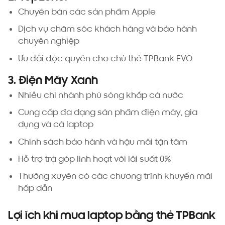
Chuyên bán các sản phẩm Apple
Dịch vụ chăm sóc khách hàng và bảo hành
chuyên nghiệp
Ưu đãi độc quyền cho chủ thẻ TPBank EVO
3. Điện Máy Xanh
Nhiều chi nhánh phủ sóng khắp cả nước
Cung cấp đa dạng sản phẩm điện máy, gia
dụng và cả laptop
Chính sách bảo hành và hậu mãi tận tâm
Hỗ trợ trả góp linh hoạt với lãi suất 0%
Thường xuyên có các chương trình khuyến mãi
hấp dẫn
Lợi ích khi mua laptop bằng thẻ TPBank