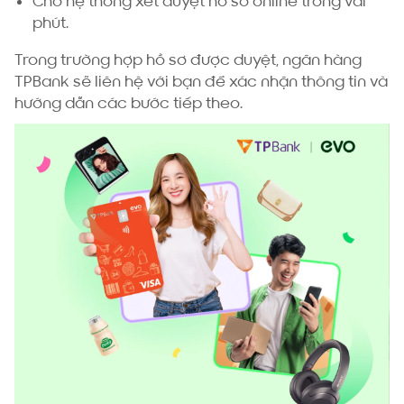
Chờ hệ thống xét duyệt hồ sơ online trong vài
phút.
Trong trường hợp hồ sơ được duyệt, ngân hàng
TPBank sẽ liên hệ với bạn để xác nhận thông tin và
hướng dẫn các bước tiếp theo.