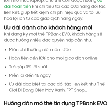
lớn như mua laptop. Chủ thẻ còn được hưởng
ưu
đãi hoàn tiền
khi chi tiêu tại các cửa hàng đối tác
liên kết, giúp tiết kiệm chi phí hiệu quả và tối ưu
hóa lợi ích từ các giao dịch hàng ngày.
Ưu đãi dành cho khách hàng mới
Khi đăng ký mới thẻ TPBank EVO, khách hàng sẽ
được hưởng nhiều đặc quyền hấp dẫn như.
Miễn phí thường niên năm đầu
Hoàn tiền đến 10% cho mọi giao dịch online
Trả góp 0% lãi suất
Miễn lãi đến 45 ngày
Ưu đãi đặc biệt tại các đối tác liên kết như Thế
Giới Di Động, Điện Máy Xanh, FPT Shop...
Hướng dẫn mở thẻ tín dụng TPBank EVO