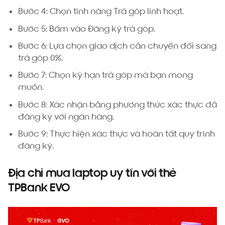
Bước 4: Chọn tính năng Trả góp linh hoạt.
Bước 5: Bấm vào Đăng ký trả góp.
Bước 6: Lựa chọn giao dịch cần chuyển đổi sang
trả góp 0%.
Bước 7: Chọn kỳ hạn trả góp mà bạn mong
muốn.
Bước 8: Xác nhận bằng phương thức xác thực đã
đăng ký với ngân hàng.
Bước 9: Thực hiện xác thực và hoàn tất quy trình
đăng ký.
Địa chỉ mua laptop uy tín với thẻ
TPBank EVO