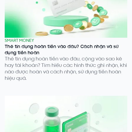
SMART MONEY
Thẻ tín dụng hoàn tiền vào đâu? Cách nhận và sử
dụng tiền hoàn
Thẻ tín dụng hoàn tiền vào đâu, cộng vào sao kê
hay tài khoản? Tìm hiểu các hình thức ghi nhận, khi
nào được hoàn và cách nhận, sử dụng tiền hoàn
hiệu quả.