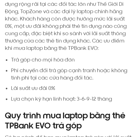
dụng rộng rãi tại các đối tác lớn như Thế Giới Di
Động, TopZone và các đại lý laptop chính hãng
khác. Khách hàng còn được hưởng mức lãi suất
0%, một ưu đãi không phải thẻ tín dụng nào cũng
cung cấp, đặc biệt khi so sánh với lãi suất thông
thường của các thẻ tín dụng khác. Các ưu điểm
khi mua laptop bằng thẻ TPBank EVO:
Trả góp cho mọi hóa đơn
Phí chuyển đổi trả góp cạnh tranh hoặc không
tính phí tại các cửa hàng đối tác.
Lãi suất ưu đãi 0%
Lựa chọn kỳ hạn linh hoạt: 3-6-9-12 tháng
Quy trình mua laptop bằng thẻ
TPBank EVO trả góp