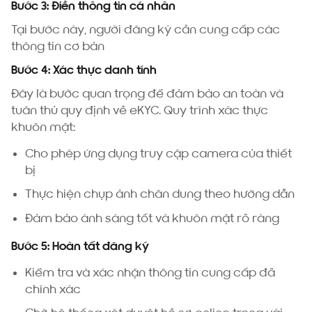
Bước 3: Điền thông tin cá nhân
Tại bước này, người đăng ký cần cung cấp các
thông tin cơ bản
Bước 4: Xác thực danh tính
Đây là bước quan trọng để đảm bảo an toàn và
tuân thủ quy định về eKYC. Quy trình xác thực
khuôn mặt:
Cho phép ứng dụng truy cập camera của thiết
bị
Thực hiện chụp ảnh chân dung theo hướng dẫn
Đảm bảo ánh sáng tốt và khuôn mặt rõ ràng
Bước 5: Hoàn tất đăng ký
Kiểm tra và xác nhận thông tin cung cấp đã
chính xác