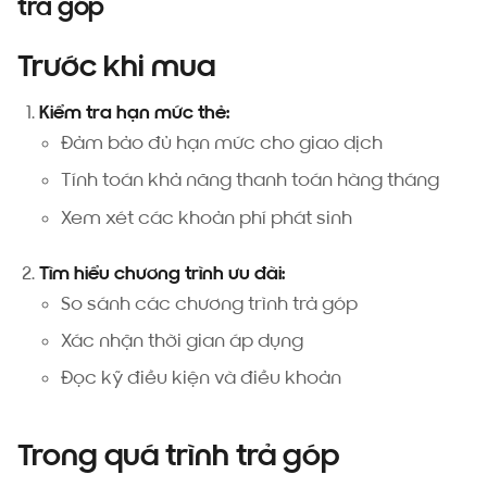
trả góp
Trước khi mua
Kiểm tra hạn mức thẻ:
Đảm bảo đủ hạn mức cho giao dịch
Tính toán khả năng thanh toán hàng tháng
Xem xét các khoản phí phát sinh
Tìm hiểu chương trình ưu đãi:
So sánh các chương trình trả góp
Xác nhận thời gian áp dụng
Đọc kỹ điều kiện và điều khoản
Trong quá trình trả góp