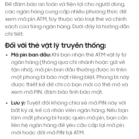
Để đảm bảo an toàn và tiện lợi cho người dùng,
các ngân hàng cung cấp nhiều phương thức để
xem mã pin ATM, tùy thuộc vào loại thẻ và chính
sách của từng ngân hàng. Dưới đây là hướng dẫn
chi tiết:
Đối với thẻ vật lý truyền thống:
Mã pin ban đầu:
Khi bạn nhận thẻ ATM vật lý từ
ngân hàng (thông qua chi nhánh hoặc gửi về
tận nhà), mã pin ban đầu thường được in trên
một phong bì bảo mật riêng biệt. Phong bì này
được thiết kế để chỉ có bạn mới có thể mở và
xem mã PIN, đảm bảo tính bảo mật.
Lưu ý:
Tuyệt đối không chia sẻ mã PIN này với
bất kỳ ai, kể cả nhân viên ngân hàng. Nếu bạn
làm mất phong bì hoặc quên mã pin, bạn cần
liên hệ ngân hàng để yêu cầu cấp lại mã pin
mới hoặc đổi mã PIN tại ATM.