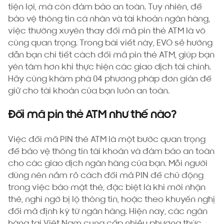
tiện lợi, mà còn đảm bảo an toàn. Tuy nhiên, để
bảo vệ thông tin cá nhân và tài khoản ngân hàng,
việc thường xuyên thay đổi mã pin thẻ ATM là vô
cùng quan trọng. Trong bài viết này, EVO sẽ hướng
dẫn bạn chi tiết cách đổi mã pin thẻ ATM, giúp bạn
yên tâm hơn khi thực hiện các giao dịch tài chính.
Hãy cùng khám phá 04 phương pháp đơn giản để
giữ cho tài khoản của bạn luôn an toàn.
Đổi mã pin thẻ ATM như thế nào?
Việc đổi mã PIN thẻ ATM là một bước quan trọng
để bảo vệ thông tin tài khoản và đảm bảo an toàn
cho các giao dịch ngân hàng của bạn. Mỗi người
dùng nên nắm rõ cách đổi mã PIN để chủ động
trong việc bảo mật thẻ, đặc biệt là khi mới nhận
thẻ, nghi ngờ bị lộ thông tin, hoặc theo khuyến nghị
đổi mã định kỳ từ ngân hàng. Hiện nay, các ngân
hàng tại Việt Nam cung cấp nhiều phương thức