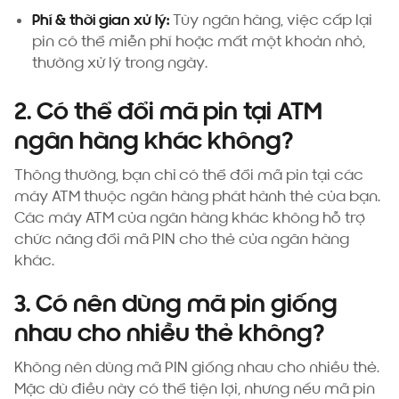
Phí & thời gian xử lý:
Tùy ngân hàng, việc cấp lại
pin có thể miễn phí hoặc mất một khoản nhỏ,
thường xử lý trong ngày.
2. Có thể đổi mã pin tại ATM
ngân hàng khác không?
Thông thường, bạn chỉ có thể đổi mã pin tại các
máy ATM thuộc ngân hàng phát hành thẻ của bạn.
Các máy ATM của ngân hàng khác không hỗ trợ
chức năng đổi mã PIN cho thẻ của ngân hàng
khác.
3. Có nên dùng mã pin giống
nhau cho nhiều thẻ không?
Không nên dùng mã PIN giống nhau cho nhiều thẻ.
Mặc dù điều này có thể tiện lợi, nhưng nếu mã pin