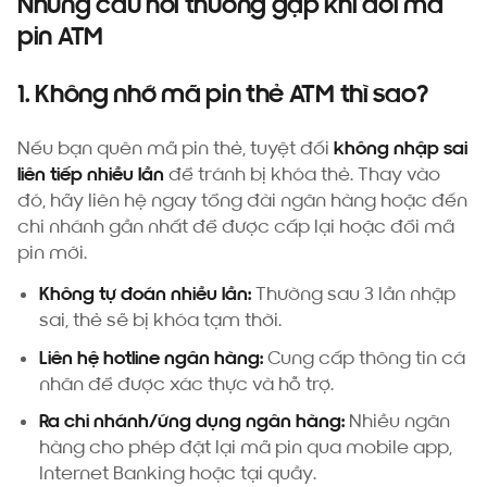
Những câu hỏi thường gặp khi đổi mã
pin ATM
1. Không nhớ mã pin thẻ ATM thì sao?
Nếu bạn quên mã pin thẻ, tuyệt đối
không nhập sai
liên tiếp nhiều lần
để tránh bị khóa thẻ. Thay vào
đó, hãy liên hệ ngay tổng đài ngân hàng hoặc đến
chi nhánh gần nhất để được cấp lại hoặc đổi mã
pin mới.
Không tự đoán nhiều lần:
Thường sau 3 lần nhập
sai, thẻ sẽ bị khóa tạm thời.
Liên hệ hotline ngân hàng:
Cung cấp thông tin cá
nhân để được xác thực và hỗ trợ.
Ra chi nhánh/ứng dụng ngân hàng:
Nhiều ngân
hàng cho phép đặt lại mã pin qua mobile app,
Internet Banking hoặc tại quầy.