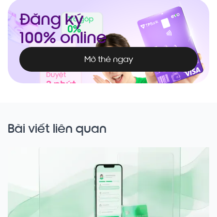
Đăng ký
100% online
Mở thẻ ngay
Bài viết liên quan