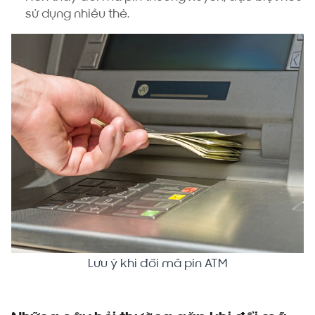
sử dụng nhiều thẻ.
Lưu ý khi đổi mã pin ATM