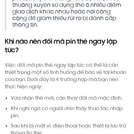
thường xuyên sử dụng thẻ ở nhiều điểm
giao dịch khác nhau hoặc nơi công
cộng để giảm thiểu rủi ro bị đánh cắp
thông tin.
Khi nào nên đổi mã pin thẻ ngay lập
tức?
Việc đổi mã pin thẻ ngay lập tức có thể là cần
thiết trong một số tình huống để bảo vệ tài khoản
của bạn. Dưới đây là 4 trường hợp mà bạn nên
thực hiện ngay:
Vừa nhận thẻ mới, cần thay đổi mã mặc định.
Khi nghi ngờ có người nhìn thấy thao tác nhập
pin.
Sau khi bị mất ví, điện thoại hoặc thiết bị lưu trữ
thông tin thẻ.