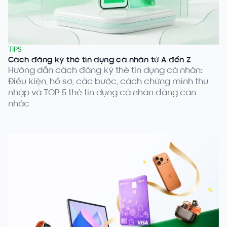
TIPS
Cách đăng ký thẻ tín dụng cá nhân từ A đến Z
Hướng dẫn cách đăng ký thẻ tín dụng cá nhân:
Điều kiện, hồ sơ, các bước, cách chứng minh thu
nhập và TOP 5 thẻ tín dụng cá nhân đáng cân
nhắc