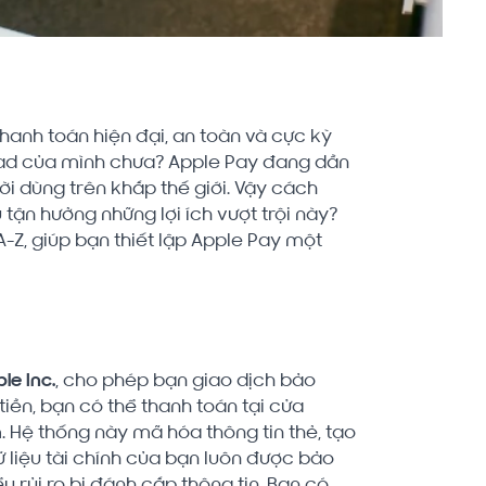
anh toán hiện đại, an toàn và cực kỳ
 iPad của mình chưa? Apple Pay đang dần
ời dùng trên khắp thế giới. Vậy cách
tận hưởng những lợi ích vượt trội này?
-Z, giúp bạn thiết lập Apple Pay một
le Inc.
, cho phép bạn giao dịch bảo
í tiền, bạn có thể thanh toán tại cửa
 Hệ thống này mã hóa thông tin thẻ, tạo
liệu tài chính của bạn luôn được bảo
u rủi ro bị đánh cắp thông tin. Bạn có