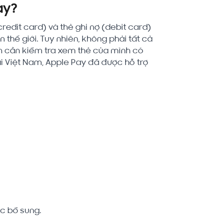
ay?
credit card) và thẻ ghi nợ (debit card)
n thế giới. Tuy nhiên, không phải tất cả
ạn cần kiểm tra xem thẻ của mình có
i Việt Nam, Apple Pay đã được hỗ trợ
ợc bổ sung.