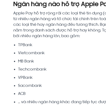
Ngân hàng nào hỗ trợ Apple P
Apple Pay hỗ trợ rộng rãi các loại thẻ tín dụng (
từ nhiều ngân hàng và tổ chức tài chính trên toà
các loại thẻ hay ngân hàng đều tương thích. B
nằm trong danh sách được hỗ trợ hay không. Tạ
bởi nhiều ngân hàng lớn, bao gồm:
TPBank
Vietcombank
MB Bank
Techcombank
VPBank
Sacombank
ACB
... và nhiều ngân hàng khác đang tiếp tục đư