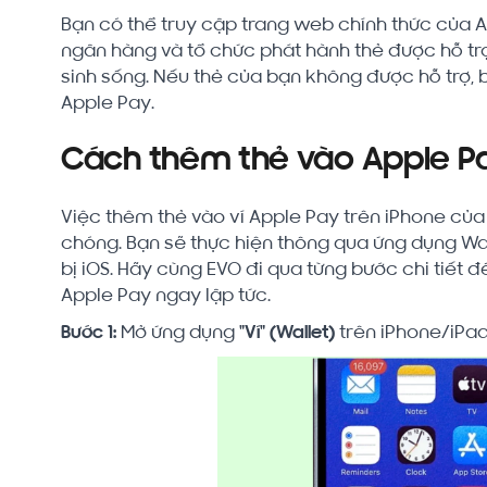
Bạn có thể truy cập trang web chính thức của
ngân hàng và tổ chức phát hành thẻ được hỗ tr
sinh sống. Nếu thẻ của bạn không được hỗ trợ, b
Apple Pay.
Cách thêm thẻ vào Apple P
Việc thêm thẻ vào ví Apple Pay trên iPhone của
chóng. Bạn sẽ thực hiện thông qua ứng dụng Wall
bị iOS. Hãy cùng EVO đi qua từng bước chi tiết 
Apple Pay ngay lập tức.
Bước 1:
Mở ứng dụng
"Ví" (Wallet)
trên iPhone/iPad