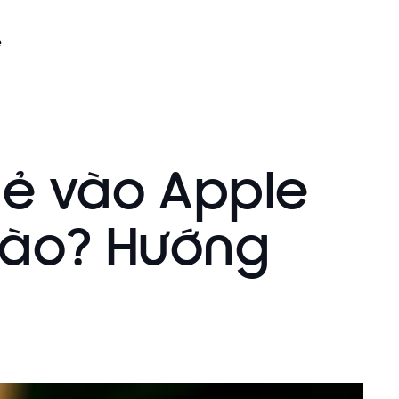
ệ
ẻ vào Apple
nào? Hướng