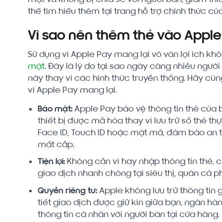
thể tìm hiểu thêm tại trang hỗ trợ chính thức củ
Vì sao nên thêm thẻ vào Apple
Sử dụng ví Apple Pay mang lại vô vàn lợi ích khô
mật
. Đây là lý do tại sao ngày càng nhiều ngư
này thay vì các hình thức truyền thống. Hãy cù
ví Apple Pay mang lại.
Bảo mật:
Apple Pay bảo vệ thông tin thẻ của 
thiết bị được mã hóa thay vì lưu trữ số thẻ t
Face ID, Touch ID hoặc mật mã, đảm bảo an t
mất cắp.
Tiện lợi:
Không cần ví hay nhập thông tin thẻ, 
giao dịch nhanh chóng tại siêu thị, quán cà 
Quyền riêng tư:
Apple không lưu trữ thông tin 
tiết giao dịch được giữ kín giữa bạn, ngân hà
thông tin cá nhân với người bán tại cửa hàng.