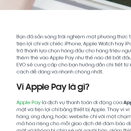
Bạn đã sẵn sàng trải nghiệm một phương thức th
tiện lợi chỉ với chiếc iPhone, Apple Watch hay
trở thành lựa chọn hàng đầu cho hàng triệu ngư
thêm thẻ vào Apple Pay như thế nào để bắt đầu 
EVO sẽ cung cấp cho bạn hướng dẫn chi tiết từ A
cách dễ dàng và nhanh chóng nhất.
Ví Apple Pay là gì?
Apple Pay
là dịch vụ thanh toán di động của
App
mật và tiện lợi chỉ bằng thiết bị Apple. Thay vì v
hàng, ứng dụng, hoặc website chỉ với một chạm.
mã hóa riêng cho mỗi giao dịch để đảm bảo dữ 
mật và không bị chia sẻ với người bán, giảm thiể