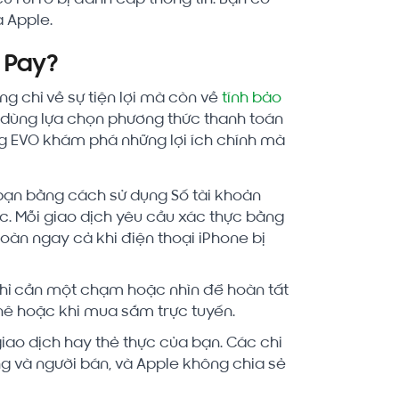
a Apple.
 Pay?
ng chỉ về sự tiện lợi mà còn về
tính bảo
ời dùng lựa chọn phương thức thanh toán
ng EVO khám phá những lợi ích chính mà
bạn bằng cách sử dụng Số tài khoản
hực. Mỗi giao dịch yêu cầu xác thực bằng
oàn ngay cả khi điện thoại iPhone bị
chỉ cần một chạm hoặc nhìn để hoàn tất
phê hoặc khi mua sắm trực tuyến.
giao dịch hay thẻ thực của bạn. Các chi
ng và người bán, và Apple không chia sẻ