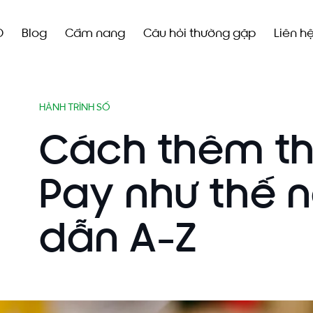
O
Blog
Cẩm nang
Câu hỏi thường gặp
Liên h
HÀNH TRÌNH SỐ
Cách thêm th
Pay như thế 
dẫn A-Z