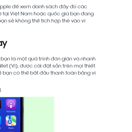
 Apple để xem danh sách đầy đủ các
ợ tại Việt Nam hoặc quốc gia bạn đang
ạn sẽ không thể tích hợp thẻ vào ví
ay
 bạn là một quá trình đơn giản và nhanh
et (Ví), được cài đặt sẵn trên mọi thiết
để bạn có thể bắt đầu thanh toán bằng ví
.