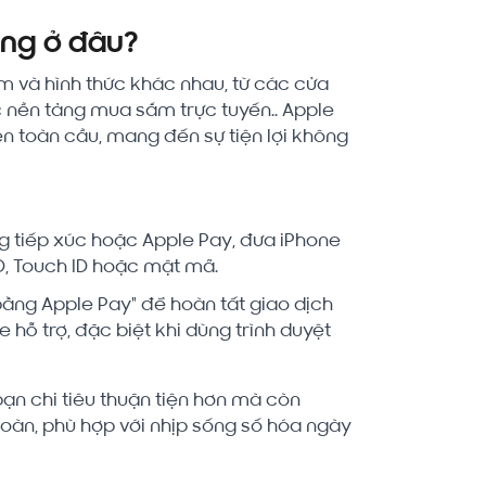
ụng ở đâu?
ểm và hình thức khác nhau, từ các cửa
các nền tảng mua sắm trực tuyến.. Apple
 toàn cầu, mang đến sự tiện lợi không
g tiếp xúc hoặc Apple Pay, đưa iPhone
D, Touch ID hoặc mật mã.
ằng Apple Pay" để hoàn tất giao dịch
hỗ trợ, đặc biệt khi dùng trình duyệt
bạn chi tiêu thuận tiện hơn mà còn
toàn, phù hợp với nhịp sống số hóa ngày