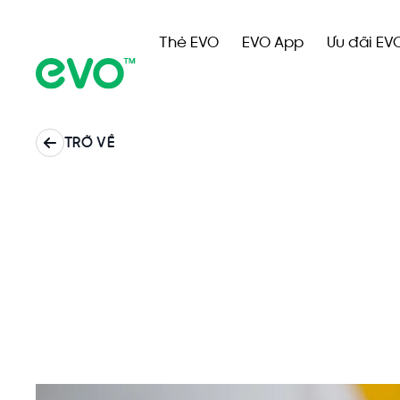
Thẻ EVO
EVO App
Ưu đãi EV
TRỞ VỀ