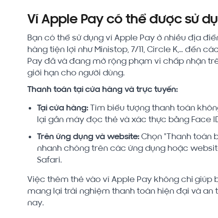
Ví Apple Pay có thể được sử d
Bạn có thể sử dụng ví Apple Pay ở nhiều địa đi
hàng tiện lợi như Ministop, 7/11, Circle K,… đến 
Pay đã và đang mở rộng phạm vi chấp nhận trên
giới hạn cho người dùng.
Thanh toán tại cửa hàng và trực tuyến:
Tại cửa hàng:
Tìm biểu tượng thanh toán khôn
lại gần máy đọc thẻ và xác thực bằng Face I
Trên ứng dụng và website:
Chọn "Thanh toán b
nhanh chóng trên các ứng dụng hoặc website 
Safari.
Việc thêm thẻ vào ví Apple Pay không chỉ giúp 
mang lại trải nghiệm thanh toán hiện đại và an 
nay.