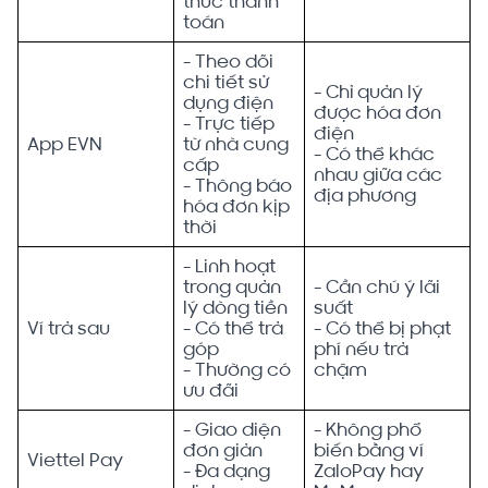
thức thanh
toán
- Theo dõi
chi tiết sử
- Chỉ quản lý
dụng điện
được hóa đơn
- Trực tiếp
điện
App EVN
từ nhà cung
- Có thể khác
cấp
nhau giữa các
- Thông báo
địa phương
hóa đơn kịp
thời
- Linh hoạt
trong quản
- Cần chú ý lãi
lý dòng tiền
suất
Ví trả sau
- Có thể trả
- Có thể bị phạt
góp
phí nếu trả
- Thường có
chậm
ưu đãi
- Giao diện
- Không phổ
đơn giản
biến bằng ví
Viettel Pay
- Đa dạng
ZaloPay hay