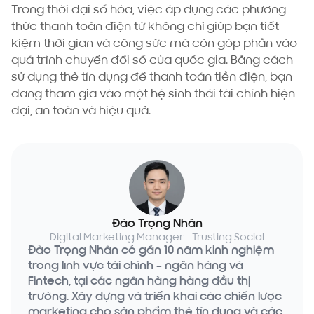
Trong thời đại số hóa, việc áp dụng các phương
thức thanh toán điện tử không chỉ giúp bạn tiết
kiệm thời gian và công sức mà còn góp phần vào
quá trình chuyển đổi số của quốc gia. Bằng cách
sử dụng thẻ tín dụng để thanh toán tiền điện, bạn
đang tham gia vào một hệ sinh thái tài chính hiện
đại, an toàn và hiệu quả.
Đào Trọng Nhân
Digital Marketing Manager - Trusting Social
Đào Trọng Nhân có gần 10 năm kinh nghiệm
trong lĩnh vực tài chính – ngân hàng và
Fintech, tại các ngân hàng hàng đầu thị
trường. Xây dựng và triển khai các chiến lược
marketing cho sản phẩm thẻ tín dụng và các