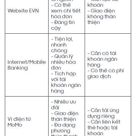
- Có thể
khoản
Website EVN
xem chi tiết
- Giao diện
hóa đơn
không thân
- Đáng tin
thiện
cậy
- Tiện lợi,
nhanh
chóng
- Cần có tài
- Quản lý
khoản ngân
Internet/Mobile
nhiều hóa
hàng
Banking
đơn
- Có thể có phí
- Tích hợp
giao dịch
với tài
khoản ngân
hàng
- Nhiều ưu
đãi
- Cần tải ứng
- Giao diện
dụng riêng
Ví điện tử
thân thiện
- Cần liên kết
MoMo
- Đa dạng
thẻ hoặc tài
phương
khoản