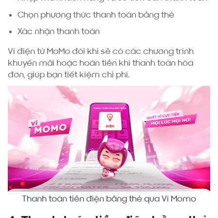
Chọn phương thức thanh toán bằng thẻ
Xác nhận thanh toán
Ví điện tử MoMo đôi khi sẽ có các chương trình
khuyến mãi hoặc hoàn tiền khi thanh toán hóa
đơn, giúp bạn tiết kiệm chi phí.
Thanh toán tiền điện bằng thẻ qua Ví Momo