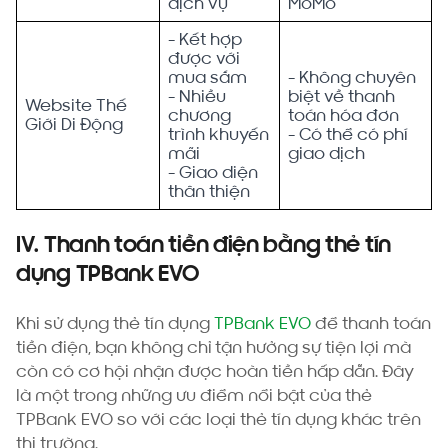
dịch vụ
MoMo
- Kết hợp
được với
mua sắm
- Không chuyên
- Nhiều
biệt về thanh
Website Thế
chương
toán hóa đơn
Giới Di Động
trình khuyến
- Có thể có phí
mãi
giao dịch
- Giao diện
thân thiện
IV. Thanh toán tiền điện bằng thẻ tín
dụng TPBank EVO
Khi sử dụng thẻ tín dụng
TPBank EVO
để thanh toán
tiền điện, bạn không chỉ tận hưởng sự tiện lợi mà
còn có cơ hội nhận được hoàn tiền hấp dẫn. Đây
là một trong những ưu điểm nổi bật của thẻ
TPBank EVO so với các loại thẻ tín dụng khác trên
thị trường.