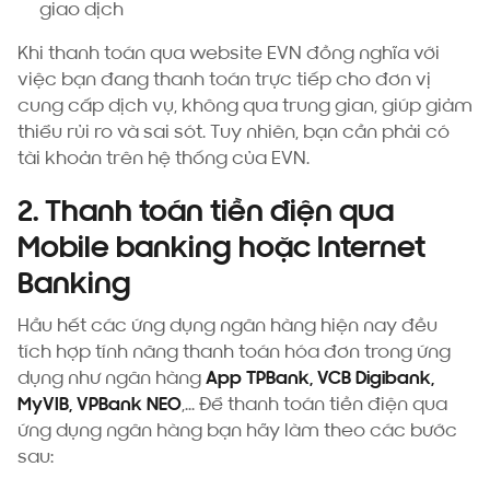
giao dịch
Khi thanh toán qua website EVN đồng nghĩa với
việc bạn đang thanh toán trực tiếp cho đơn vị
cung cấp dịch vụ, không qua trung gian, giúp giảm
thiểu rủi ro và sai sót. Tuy nhiên, bạn cần phải có
tài khoản trên hệ thống của EVN.
2. Thanh toán tiền điện qua
Mobile banking hoặc Internet
Banking
Hầu hết các ứng dụng ngân hàng hiện nay đều
tích hợp tính năng thanh toán hóa đơn trong ứng
dụng như ngân hàng
App TPBank, VCB Digibank,
MyVIB, VPBank NEO
,... Để thanh toán tiền điện qua
ứng dụng ngân hàng bạn hãy làm theo các bước
sau: