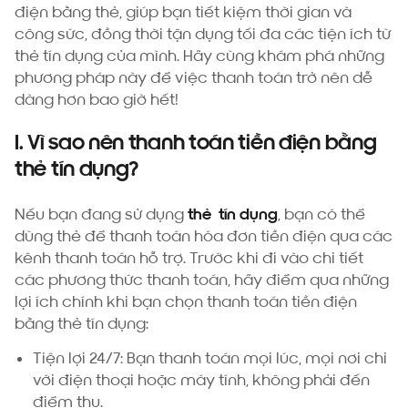
điện bằng thẻ, giúp bạn tiết kiệm thời gian và
công sức, đồng thời tận dụng tối đa các tiện ích từ
thẻ tín dụng của mình. Hãy cùng khám phá những
phương pháp này để việc thanh toán trở nên dễ
dàng hơn bao giờ hết!
I. Vì sao nên thanh toán tiền điện bằng
thẻ tín dụng?
Nếu bạn đang sử dụng
thẻ tín dụng
, bạn có thể
dùng thẻ để thanh toán hóa đơn tiền điện qua các
kênh thanh toán hỗ trợ. Trước khi đi vào chi tiết
các phương thức thanh toán, hãy điểm qua những
lợi ích chính khi bạn chọn thanh toán tiền điện
bằng thẻ tín dụng:
Tiện lợi 24/7: Bạn thanh toán mọi lúc, mọi nơi chỉ
với điện thoại hoặc máy tính, không phải đến
điểm thu.