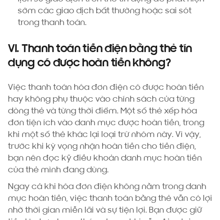
sớm các giao dịch bất thường hoặc sai sót
trong thanh toán.
VI. Thanh toán tiền điện bằng thẻ tín
dụng có được hoàn tiền không?
Việc thanh toán hóa đơn điện có được hoàn tiền
hay không phụ thuộc vào chính sách của từng
dòng thẻ và từng thời điểm. Một số thẻ xếp hóa
đơn tiện ích vào danh mục được hoàn tiền, trong
khi một số thẻ khác lại loại trừ nhóm này. Vì vậy,
trước khi kỳ vọng nhận hoàn tiền cho tiền điện,
bạn nên đọc kỹ điều khoản danh mục hoàn tiền
của thẻ mình đang dùng.
Ngay cả khi hóa đơn điện không nằm trong danh
mục hoàn tiền, việc thanh toán bằng thẻ vẫn có lợi
nhờ thời gian miễn lãi và sự tiện lợi. Bạn được giữ