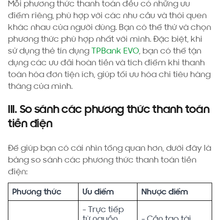
Mỗi phương thức thanh toán đều có những ưu
điểm riêng, phù hợp với các nhu cầu và thói quen
khác nhau của người dùng. Bạn có thể thử và chọn
phương thức phù hợp nhất với mình. Đặc biệt, khi
sử dụng thẻ tín dụng
TPBank EVO
, bạn có thể tận
dụng các ưu đãi hoàn tiền và tích điểm khi thanh
toán hóa đơn tiện ích, giúp tối ưu hóa chi tiêu hàng
tháng của mình.
III. So sánh các phương thức thanh toán
tiền điện
Để giúp bạn có cái nhìn tổng quan hơn, dưới đây là
bảng so sánh các phương thức thanh toán tiền
điện:
Phương thức
Ưu điểm
Nhược điểm
- Trực tiếp
từ nguồn
- Cần tạo tài