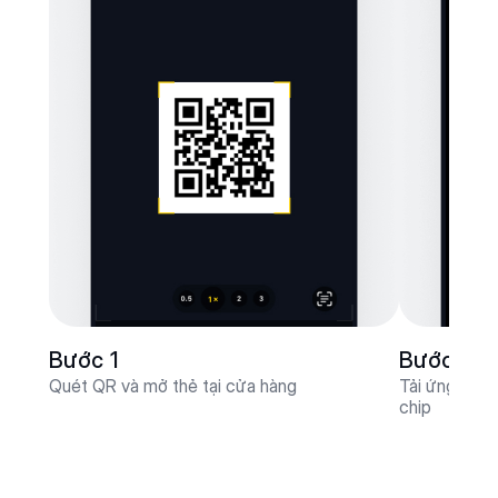
Bước 1
Bước 2
Quét QR và mở thẻ tại cửa hàng
Tải ứng dụn
chip