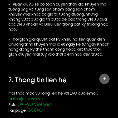
- TPBank/EVO sẽ có toàn quyền thay đổi khuyến mãi
tương ứng với từng sản phẩm bằng sản phẩm
khuyến mại khác có giá trị tương đương, nhưng
không vượt quá giá trị được đề cập trong Điều 3 của
các Điều Khoản và Điều Kiện trong bất kỳ trường hợp
nào.
- Thời gian giải quyết bất kỳ khiếu nại liên quan đến
Chương trình khuyến mại là
60 ngày
kể từ ngày Khách
hàng đăng ký thẻ thành công hoặc kết thúc thời
gian khuyến mại tuỳ vào thời điểm nào đến trước.
7. Thông tin liên hệ
Mọi thắc mắc vui lòng liên hệ với EVO qua email:
hotro@goevo.vn
OA EVO Vietnam
Zalo
GOEVO
Fanpage: