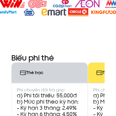
Biểu phí thẻ
Thẻ bạc
Thẻ v
Phí chuyển đổi trả góp
Phí chuyển
a) Phí tối thiểu: 55,000đ
a) Phí tố
b) Mức phí theo kỳ hạn:
b) Mức p
- Kỳ hạn 3 tháng: 2.49%
- Kỳ hạn
- Kỳ hạn 6 tháng: 4.50%
- Kỳ hạn