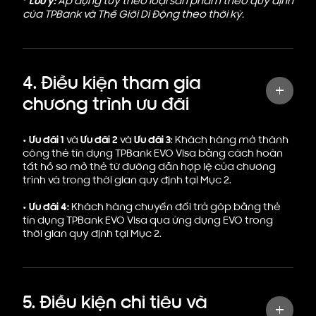
*
Lưu ý:
Áp dụng tuỳ theo loại sản phẩm theo quy định
của TPBank và Thế Giới Di Động theo thời kỳ.
4. Điều kiện tham gia
chương trình ưu đãi
•
Ưu đãi 1
và
Ưu đãi 2
và
Ưu đãi 3
: Khách hàng mở thành
công thẻ tín dụng TPBank EVO Visa bằng cách hoàn
tất hồ sơ mở thẻ từ đường dẫn hợp lệ của chương
trình và trong thời gian quy định tại Mục 2.
•
Ưu đãi 4:
Khách hàng chuyển đổi trả góp bằng thẻ
tín dụng TPBank EVO Visa qua ứng dụng EVO trong
thời gian quy định tại Mục 2.
5. Điều kiện chi tiêu và