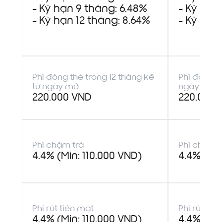
- Kỳ hạn 9 tháng: 6.48%
- Kỳ hạn
- Kỳ hạn 12 tháng: 8.64%
- Kỳ hạn
Phí đóng thẻ trong 12 tháng kể
Phí đóng t
từ ngày mở
ngày mở
220.000 VND
220.000 
Phí chậm trả
Phí chậm t
4.4% (Min: 110.000 VND)
4.4% (Min
Phí rút tiền mặt
Phí rút tiề
4.4% (Min: 110.000 VND)
4.4% (Min