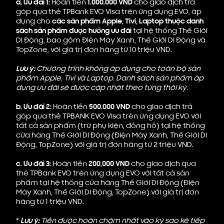
a.
Ưu đãi 1:
Hoàn tiền
1.000.000 VND
cho giao dịch trả
góp qua thẻ TPBank EVO Visa trên ứng dụng EVO, áp
dụng cho
các sản phẩm Apple, Tivi, Laptop thuộc danh
sách sản phẩm được hưởng ưu đãi
tại hệ thống Thế Giới
Di Động, bao gồm Điện Máy Xanh, Thế Giới Di Động và
TopZone, với giá trị đơn hàng từ 10 triệu VND.
Lưu ý:
Chương trình không áp dụng cho toàn bộ sản
phẩm Apple, Tivi và Laptop. Danh sách sản phẩm áp
dụng ưu đãi sẽ được cập nhật theo từng thời kỳ.
b.
Ưu đãi 2:
Hoàn tiền
500.000 VND
cho giao dịch trả
góp qua thẻ TPBANK EVO Visa trên ứng dụng EVO với
tất cả sản phẩm (trừ phụ kiện, đồng hồ) tại hệ thống
cửa hàng Thế Giới Di Động (Điện Máy Xanh, Thế Giới Di
Động, TopZone) với giá trị đơn hàng từ 2 triệu VND.
c.
Ưu đãi 3:
Hoàn tiền
200,000 VND
cho giao dịch qua
thẻ TPBank EVO trên ứng dụng EVO với tất cả sản
phẩm tại hệ thống cửa hàng Thế Giới Di Động (Điện
Máy Xanh, Thế Giới Di Động, TopZone) với giá trị đơn
hàng từ 1 triệu VND.
*
Lưu ý:
Tiền được hoàn chậm nhất vào kỳ sao kê tiếp