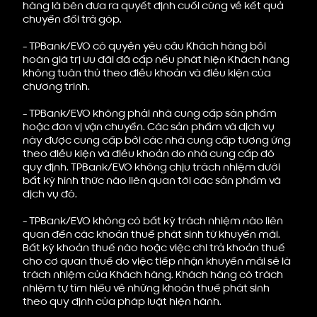
hàng là bên đưa ra quyết định cuối cùng về kết quả
chuyển đổi trả góp.
- TPBank/EVO có quyền yêu cầu Khách hàng bồi
hoàn giá trị ưu đãi đã cấp nếu phát hiện Khách hàng
không tuân thủ theo điều khoản và điều kiện của
chương trình.
- TPBank/EVO không phải nhà cung cấp sản phẩm
hoặc đơn vị vận chuyển. Các sản phẩm và dịch vụ
này được cung cấp bởi các nhà cung cấp tương ứng
theo điều kiện và điều khoản do nhà cung cấp đó
quy định. TPBank/EVO không chịu trách nhiệm dưới
bất kỳ hình thức nào liên quan tới các sản phẩm và
dịch vụ đó.
- TPBank/EVO không có bất kỳ trách nhiệm nào liên
quan đến các khoản thuế phát sinh từ khuyến mãi.
Bất kỳ khoản thuế nào hoặc việc chi trả khoản thuế
cho cơ quan thuế do việc tiếp nhận khuyến mãi sẽ là
trách nhiệm của Khách hàng. Khách hàng có trách
nhiệm tự tìm hiểu về những khoản thuế phát sinh
theo quy định của pháp luật hiện hành.