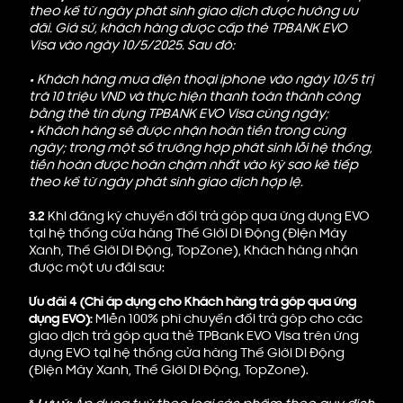
theo kể từ ngày phát sinh giao dịch được hưởng ưu
đãi. Giả sử, khách hàng được cấp thẻ TPBANK EVO
Visa vào ngày 10/5/2025. Sau đó:
•
Khách hàng mua điện thoại iphone vào ngày 10/5 trị
trá 10 triệu VND và thực hiện thanh toán thành công
bằng thẻ tín dụng TPBANK EVO Visa cùng ngày;
•
Khách hàng sẽ được nhận hoàn tiền trong cùng
ngày; trong một số trường hợp phát sinh lỗi hệ thống,
tiền hoàn được hoàn chậm nhất vào kỳ sao kê tiếp
theo kể từ ngày phát sinh giao dịch hợp lệ.
3.2
Khi đăng ký chuyển đổi trả góp qua ứng dụng EVO
tại hệ thống cửa hàng Thế Giới Di Động (Điện Máy
Xanh, Thế Giới Di Động, TopZone), Khách hàng nhận
được một ưu đãi sau:
Ưu đãi 4 (Chỉ áp dụng cho Khách hàng trả góp qua ứng
dụng EVO):
Miễn 100% phí chuyển đổi trả góp cho các
giao dịch trả góp qua thẻ TPBank EVO Visa trên ứng
dụng EVO tại hệ thống cửa hàng Thế Giới Di Động
(Điện Máy Xanh, Thế Giới Di Động, TopZone).