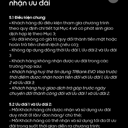
nhận ưu đãi
5.1 Điều kiện chung:
-
Khách hàng đủ điều kiện tham gia chương trình
theo quy định chi tiết tại Mục 4 và có phát sinh giao
dịch hợp lệ theo Mục 3;
- Ưu đãi không có giá trị quy đổi thành tiền mặt hoặc
hoàn trả tiền chênh lệch (nếu có);
- Không áp dụng đồng thời Ưu đãi 1, Ưu đãi 2 và Ưu đãi
3
- Khách hàng không nhận được ưu đãi trong các
trường hợp sau:
•
Khách hàng huỷ thẻ tín dụng TPBank EVO Visa trước
thời điểm được nhận hoàn tiền đối với Ưu đãi 1, Ưu đãi
2 và Ưu đãi 3;
•
Khách hàng huỷ giao dịch trả góp trước ngày
chuyển đổi thành công đối với Ưu đãi 1 và Ưu đãi 2.
5.2 Ưu đãi 1 và Ưu đãi 2:
- Mỗi Khách hàng chỉ được nhận và sử dụng ưu đãi
duy nhất 01 lần/ đơn hàng/ chủ thẻ;
- Mỗi Khách hàng có thể nhận và sử dụng tối đa 01 ưu
đãi trong suốt thời gian diễn ra chương trình;