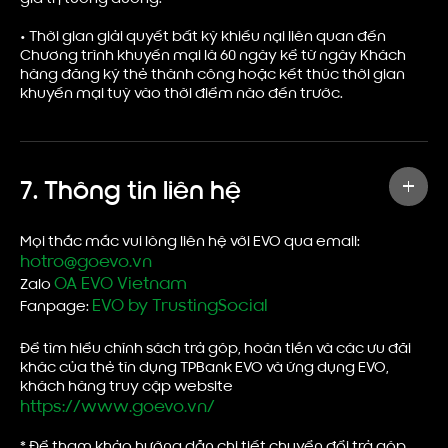
•
Thời gian giải quyết bất kỳ khiếu nại liên quan đến
Chương trình khuyến mại là
60 ngày kể từ ngày Khách
hàng đăng ký thẻ thành công hoặc kết thúc thời gian
khuyến mại tuỳ vào thời điểm nào đến trước.
7. Thông tin liên hệ
Mọi thắc mắc vui lòng liên hệ với EVO qua email:
hotro@goevo.vn
OA EVO Vietnam
Zalo
EVO by TrustingSocial
Fanpage:
Để tìm hiểu chính sách trả góp, hoàn tiền và các ưu đãi
khác của thẻ tín dụng TPBank EVO và ứng dụng EVO,
khách hàng truy cập website
https://www.goevo.vn/
* Để tham khảo hướng dẫn chi tiết chuyển đổi trả góp