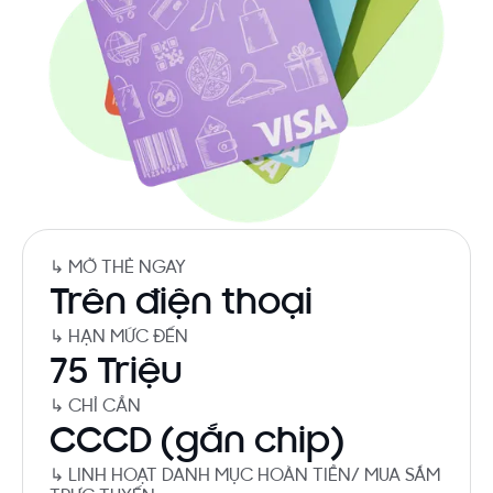
↳ MỞ THẺ NGAY
Trên điện thoại
↳ HẠN MỨC ĐẾN
75 Triệu
↳ CHỈ CẦN
CCCD (gắn chip)
↳ LINH HOẠT DANH MỤC HOÀN TIỀN/ MUA SẮM