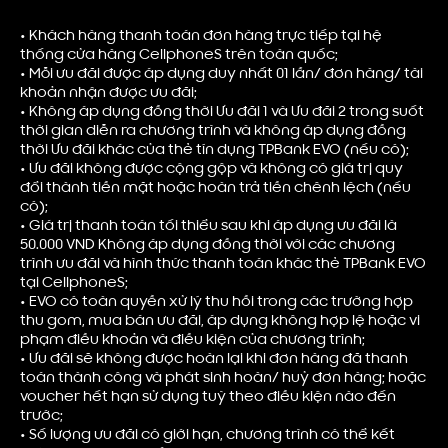
•
Khách hàng thanh toán đơn hàng trực tiếp tại hệ
thống cửa hàng CellphoneS trên toàn quốc;
•
Mỗi ưu đãi được áp dụng duy nhất 01 lần/ đơn hàng/ tài
khoản nhận được ưu đãi;
•
Không áp dụng đồng thời Ưu đãi 1 và Ưu đãi 2 trong suốt
thời gian diễn ra chương trình và không áp dụng đồng
thời Ưu đãi khác của thẻ tín dụng TPBank EVO (nếu có);
•
Ưu đãi không được cộng gộp và không có giá trị quy
đổi thành tiền mặt hoặc hoàn trả tiền chênh lệch (nếu
có);
•
Giá trị thanh toán tối thiểu sau khi áp dụng ưu đãi là
50.000 VND Không áp dụng đồng thời với các chương
trình ưu đãi và hình thức thanh toán khác thẻ TPBank EVO
tại CellphoneS;
•
EVO có toàn quyền xử lý thu hồi trong các trường hợp
thu gom, mua bán ưu đãi, áp dụng không hợp lệ hoặc vi
phạm điều khoản và điều kiện của chương trình;
•
Ưu đãi sẽ không được hoàn lại khi đơn hàng đã thanh
toán thành công và phát sinh hoàn/ huỷ đơn hàng; hoặc
voucher hết hạn sử dụng tuỳ theo điều kiện nào đến
trước;
•
Số lượng ưu đãi có giới hạn, chương trình có thể kết