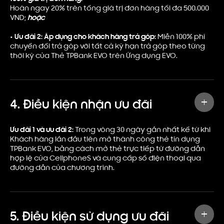
Hoàn ngay 20% trên tổng giá trị đơn hàng tối đa 500.000
VND;
hoặc
• Ưu đãi 2: Áp dụng cho khách hàng trả góp:
Miễn 100% phí
chuyển đổi trả góp với tất cả kỳ hạn trả góp theo từng
thời kỳ của Thẻ TPBank EVO trên Ứng dụng EVO.
4. Điều kiện nhận ưu đãi
Ưu đãi 1 và ưu đãi 2:
Trong vòng 30 ngày gần nhất kể từ khi
Khách hàng lần đầu tiên mở thành công thẻ tín dụng
TPBank EVO, bằng cách mở thẻ trực tiếp từ đường dẫn
hợp lệ của CellphoneS và cung cấp số điện thoại qua
đường dẫn của chương trình.
5. Điều kiện sử dụng ưu đãi