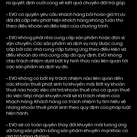
ra quyết định cuối cùng về kết quả chuyển đổi trả góp.
•
EVO có quyền yêu cầu khách hàng bồi hoàn giá trị ưu
đãi đã cấp nếu phát hiện khách hàng không tuân thủ
theo điều khoản và điều kiện của chương trình.
•
EVO không phải nhà cung cấp sản phẩm hoặc đơn vị
vận chuyển. Các sản phẩm và dịch vụ này được cung
cấp bởi các nhà cung cấp tương ứng theo điều kiện và
điều khoản do nhà cung cấp đó quy định. EVO không
chịu trách nhiệm dưới bất kỳ hình thức nào liên quan tới
các sản phẩm và dịch vụ đó.
•
EVO không có bất kỳ trách nhiệm nào liên quan đến
các khoản thuế phát sinh từ khuyến mãi. Bất kỳ khoản
thuế nào hoặc việc chi trả khoản thuế cho cơ quan thuế
do việc tiếp nhận khuyến mãi sẽ là trách nhiệm của
khách hàng. Khách hàng có trách nhiệm tự tìm hiểu về
những khoản thuế phát sinh theo quy định của pháp luật
hiện hành.
•
EVO sẽ có toàn quyền thay đổi khuyến mãi tương ứng
với từng sản phẩm bằng sản phẩm khuyến mại khác có
giá trị tương đương.