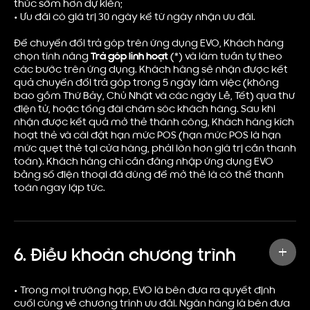
thúc sớm hơn dự kiến;
•
Ưu đãi có giá trị 30 ngày kể từ ngày nhận ưu đãi.
Để chuyển đổi trả góp trên ứng dụng EVO, Khách hàng
chọn tính năng
Trả góp linh hoạt
(*)
và làm tuần tự theo
các bước trên ứng dụng. Khách hàng sẽ nhận được kết
quả chuyển đổi trả góp trong 5 ngày làm việc (không
bao gồm Thứ Bảy, Chủ Nhật và các ngày Lễ, Tết) qua thư
điện tử, hoặc tổng đài chăm sóc khách hàng. Sau khi
nhận được kết quả mở thẻ thành công, Khách hàng kích
hoạt thẻ và cài đặt hạn mức POS (hạn mức POS là hạn
mức quẹt thẻ tại cửa hàng, phải lớn hơn giá trị cần thanh
toán). Khách hàng chỉ cần đăng nhập ứng dụng EVO
bằng số điện thoại đã dùng để mở thẻ là có thể thanh
toán ngay lập tức.
6. Điều khoản chương trình
•
Trong mọi trường hợp, EVO là bên đưa ra quyết định
cuối cùng về chương trình ưu đãi. Ngân hàng là bên đưa