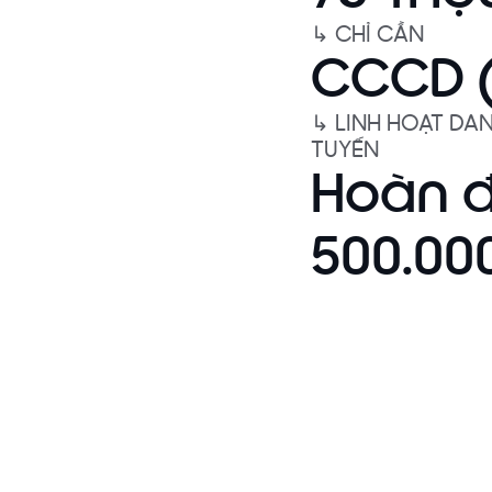
↳ CHỈ CẦN
CCCD (
↳ LINH HOẠT DA
TUYẾN
Hoàn 
500.00