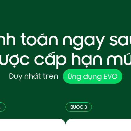
h toán ngay sa
ược cấp hạn m
Duy nhất trên
Ứng dụng EVO
2
BƯỚC 3