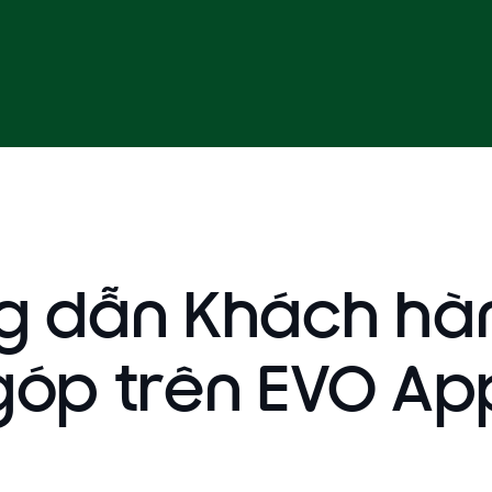
g dẫn Khách hàn
góp trên EVO Ap