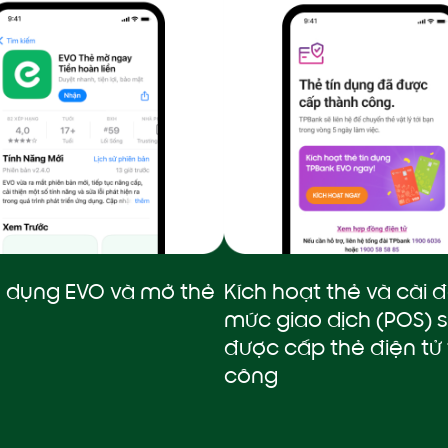
g dụng EVO và mở thẻ
Kích hoạt thẻ và cài 
mức giao dịch (POS) s
được cấp thẻ điện tử
công