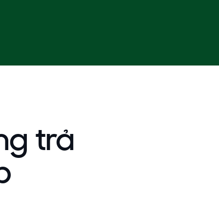
g trả
p