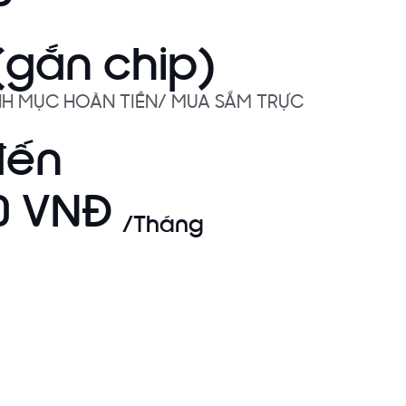
gắn chip)
NH MỤC HOÀN TIỀN/ MUA SẮM TRỰC
đến
0 VNĐ
/Tháng