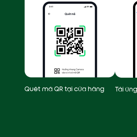
Quét mã QR tại cửa hàng
Tải ứn