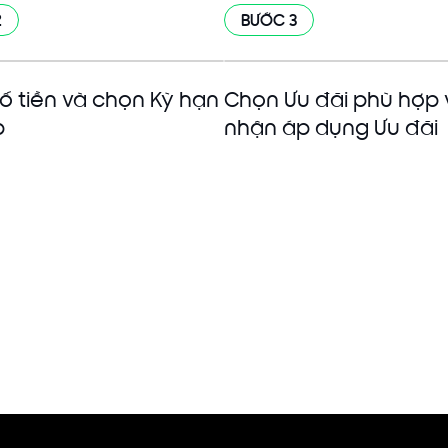
2
BƯỚC 3
ố tiền và chọn Kỳ hạn
Chọn Ưu đãi phù hợp 
p
nhận áp dụng Ưu đãi