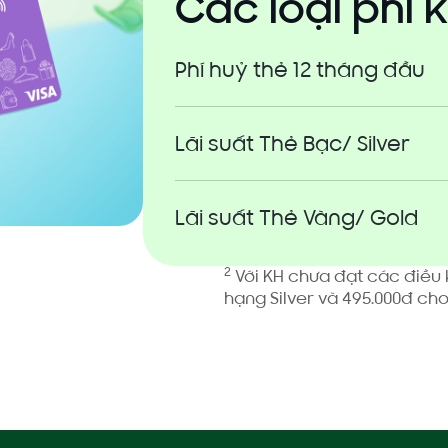
Các loại phí 
Phí huỷ thẻ 12 tháng đầu
Lãi suất Thẻ Bạc/ Silver
Lãi suất Thẻ Vàng/ Gold
2
Với KH chưa đạt các điều k
hạng Silver và 495.000đ ch