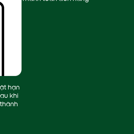
đặt hạn
au khi
 thành