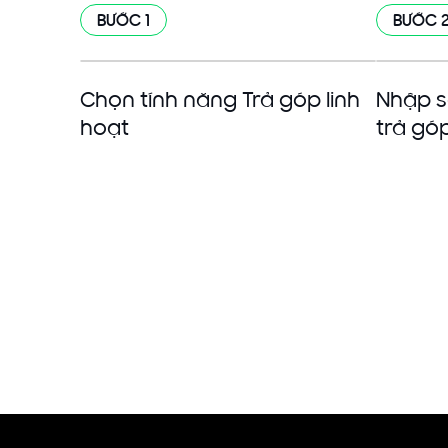
BƯỚC 1
BƯỚC 
Chọn tính năng Trả góp linh
Nhập s
hoạt
trả gó