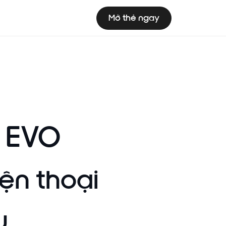
Mở thẻ ngay
k EVO
iện thoại
u