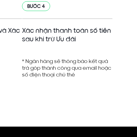
BƯỚC 4
và Xác
Xác nhận thanh toán số tiền
sau khi trừ Ưu đãi
* Ngân hàng sẽ thông báo kết quả
trả góp thành công qua email hoặc
số điện thoại chủ thẻ