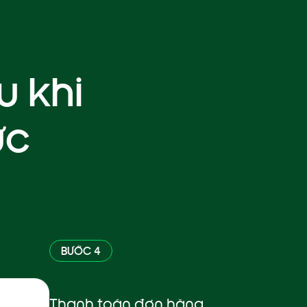
u khi
ức
BƯỚC 4
Thanh toán đơn hàng