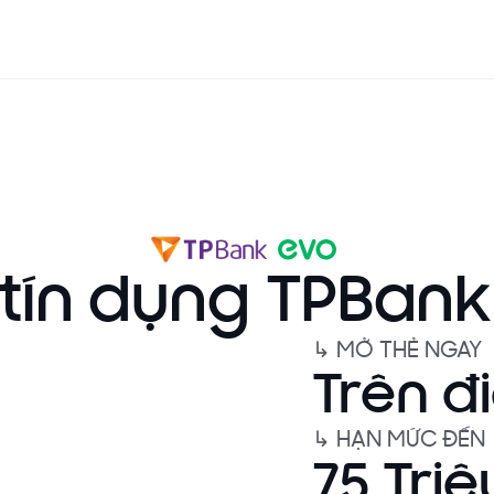
tín dụng TPBan
↳ MỞ THẺ NGAY
Trên đ
↳ HẠN MỨC ĐẾN
75 Triệ