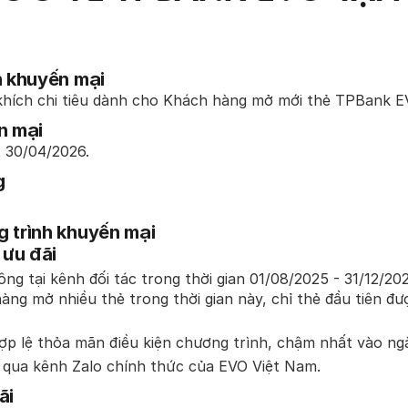
h khuyến mại
hích chi tiêu dành cho Khách hàng mở mới thẻ TPBank EV
n mại
 30/04/2026.
g
g trình khuyến mại
 ưu đãi
ng tại kênh đối tác trong thời gian 01/08/2025 - 31/12/20
àng mở nhiều thẻ trong thời gian này, chỉ thẻ đầu tiên 
hợp lệ thỏa mãn điều kiện chương trình, chậm nhất vào ng
 qua kênh Zalo chính thức của EVO Việt Nam.
ãi