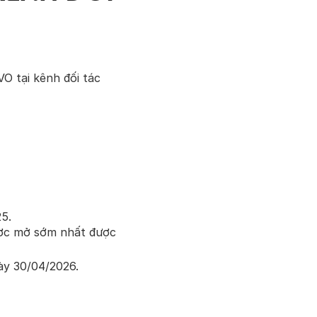
O tại kênh đối tác
25.
được mở sớm nhất được
ày 30/04/2026.