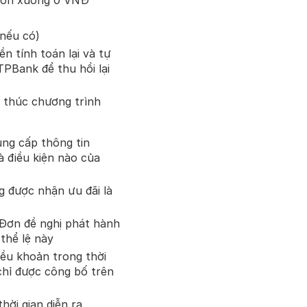
(nếu có)
 tính toán lại và tự
TPBank để thu hồi lại
t thúc chương trình
ung cấp thông tin
à điều kiện nào của
g được nhận ưu đãi là
 Đơn đề nghị phát hành
thể lệ này
iều khoản trong thời
chỉ được công bố trên
hời gian diễn ra