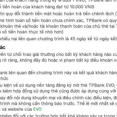
ố tiền hoàn của khách hàng đạt từ 10.000 VNĐ
trị quy đổi thành tiền mặt hoặc hoàn trả tiền chênh lệch 
 tính toán số tiền hoàn chưa chính xác, TPBank có quyền
i khoản thẻ và/hoặc tài khoản thanh toán của chủ thẻ tại 
u số tiền hoàn thực tế nhỏ hơn)
 khiếu nại liên quan chương trình là 45 ngày kể từ ngày kế
hác
n từ chối trao giải thưởng cho bất kỳ khách hàng nào c
 rõ ràng, không đầy đủ hoặc vi phạm bất kỳ điều khoản v
nk liên quan đến chương trình này và kết quả khách hàn
thức
ều kiện về sử dụng nền tảng đăng ký mở thẻ TPBank EVO;
k kiêm hợp đồng sử dụng thẻ cũng được áp dụng cùng với 
y đổi nội dung khuyến mại và điều chỉnh các điều kiện, đ
 trình mà không cần thông báo trước. Thể lệ mới nhất sẽ 
k
và website của
EVO
hiệm đối với các trường hợp bất khả kháng xảy ra trong t