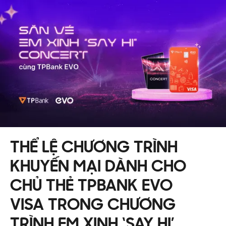
THỂ LỆ CHƯƠNG TRÌNH
KHUYẾN MẠI DÀNH CHO
CHỦ THẺ TPBANK EVO
VISA TRONG CHƯƠNG
TRÌNH EM XINH ‘SAY HI’