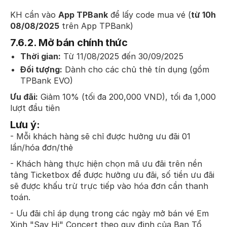
KH cần vào
App TPBank
để lấy code mua vé (
từ 10h
08/08/2025
trên App TPBank)
7.6.2.
Mở bán chính thức
Thời gian:
Từ 11/08/2025 đến 30/09/2025
Đối tượng:
Dành cho các chủ thẻ tín dụng (gồm
TPBank EVO)
Ưu đãi:
Giảm 10% (tối đa 200,000 VND), tối đa 1,000
lượt đầu tiên
Lưu ý:
- Mỗi khách hàng sẽ chỉ được hưởng ưu đãi 01
lần/hóa đơn/thẻ
- Khách hàng thực hiện chọn mã ưu đãi trên nền
tảng Ticketbox để được hưởng ưu đãi, số tiền ưu đãi
sẽ được khấu trừ trực tiếp vào hóa đơn cần thanh
toán.
- Ưu đãi chỉ áp dụng trong các ngày mở bán vé Em
Xinh "Say Hi" Concert theo quy định của Ban Tổ