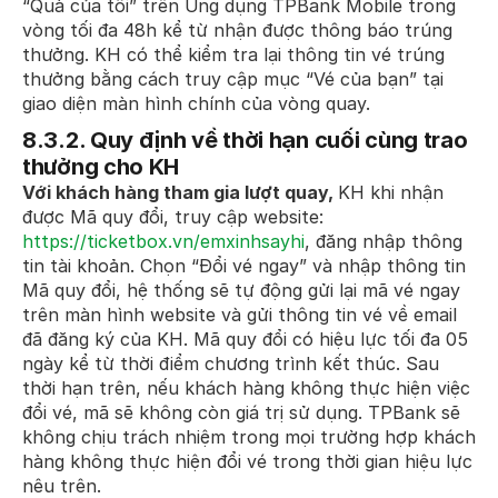
“Quà của tôi” trên Ứng dụng TPBank Mobile trong
vòng tối đa 48h kể từ nhận được thông báo trúng
thưởng. KH có thể kiểm tra lại thông tin vé trúng
thưởng bằng cách truy cập mục “Vé của bạn” tại
giao diện màn hình chính của vòng quay.
8.3.2. Quy định về thời hạn cuối cùng trao
thưởng cho KH
Với khách hàng tham gia lượt quay,
KH khi nhận
được Mã quy đổi, truy cập website:
https://ticketbox.vn/emxinhsayhi
, đăng nhập thông
tin tài khoản. Chọn “Đổi vé ngay” và nhập thông tin
Mã quy đổi, hệ thống sẽ tự động gửi lại mã vé ngay
trên màn hình website và gửi thông tin vé về email
đã đăng ký của KH. Mã quy đổi có hiệu lực tối đa 05
ngày kể từ thời điểm chương trình kết thúc. Sau
thời hạn trên, nếu khách hàng không thực hiện việc
đổi vé, mã sẽ không còn giá trị sử dụng. TPBank sẽ
không chịu trách nhiệm trong mọi trường hợp khách
hàng không thực hiện đổi vé trong thời gian hiệu lực
nêu trên.