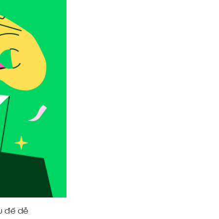
u để dễ