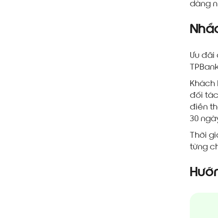
dàng n
Nhắc
Ưu đãi
TPBank
Khách 
đối tá
điền t
30 ngà
Thời gi
từng ch
Hướn