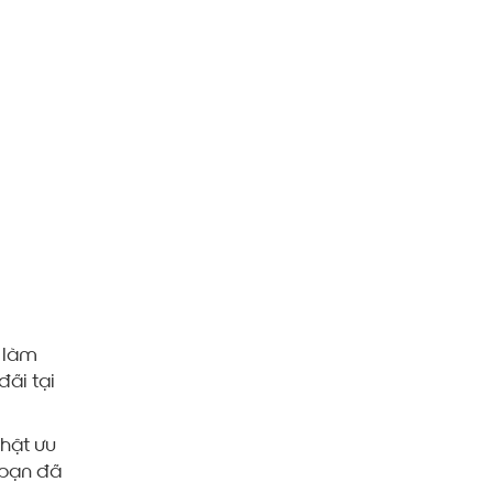
 làm
đãi tại
hật ưu
 bạn đã