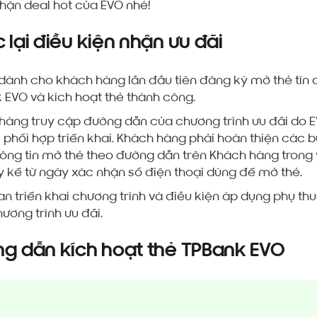
hận deal hot của EVO nhé!
 lại điều kiện nhận ưu đãi
 dành cho khách hàng lần đầu tiên đăng ký mở thẻ tín
 EVO và kích hoạt thẻ thành công.
hàng truy cập đường dẫn của chương trình ưu đãi do 
c phối hợp triển khai. Khách hàng phải hoàn thiện các 
hông tin mở thẻ theo đường dẫn trên Khách hàng trong
y kể từ ngày xác nhận số điện thoại dùng để mở thẻ.
an triển khai chương trình và điều kiện áp dụng phụ th
ương trình ưu đãi.
g dẫn kích hoạt thẻ TPBank EVO