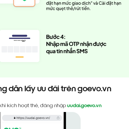
g dẫn lấy ưu đãi trên goevo.vn
khi kích hoạt thẻ, đăng nhập
uudai.goevo.vn