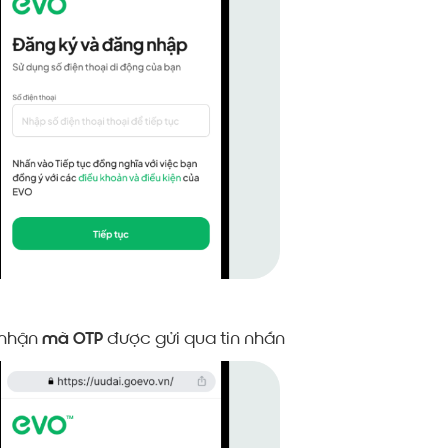
nhận
mã OTP
được gửi qua tin nhắn