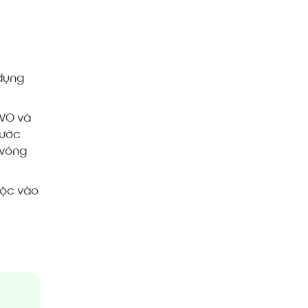
 dụng
EVO và
bước
 vòng
uộc vào