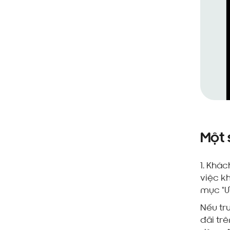
Một 
1. Khá
việc kh
mục "Ưu
Nếu tr
đãi trê