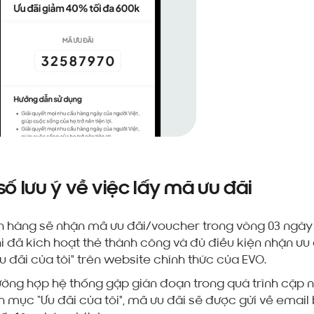
số lưu ý về việc lấy mã ưu đãi
ch hàng sẽ nhận mã ưu đãi/voucher trong vòng 03 ngày
i đã kích hoạt thẻ thành công và đủ điều kiện nhận ưu 
 đãi của tôi" trên website chính thức của EVO.
ường hợp hệ thống gặp gián đoạn trong quá trình cập n
n mục “Ưu đãi của tôi", mã ưu đãi sẽ được gửi về email